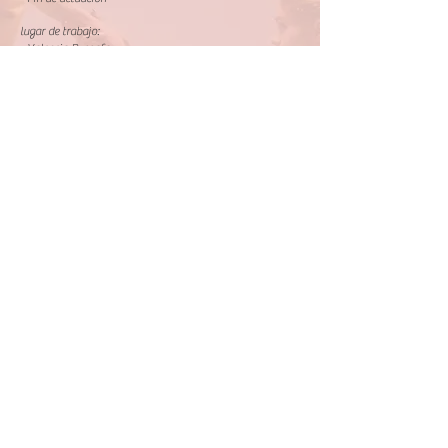
lugar de trabajo:
- Valencia Russafa
Preferencia: Estudiantes y graduados de la carrera de arte
o administración de arte, amantes del teatro.
Requisitos:
- Apasionado por el teatro, interesado en proyectos
artísticos colaborativos interculturales y deseoso de
participar en la producción.
- Escuchar, hablar, leer y escribir con fluidez en español e
inglés.
- Competente en la operación de Office y otro software.
- Flexibilidad, alta capacidad de comunicación y
autogestión, capaz de completar las tareas asignadas
individualmente
Remuneración: Negociable. (no se ofrecerán alojamiento
ni dietas)
Si está interesad@, envíe su presentación y currículum a
info.justartassociation@gmail.com
Tel: +
34 665 377 181